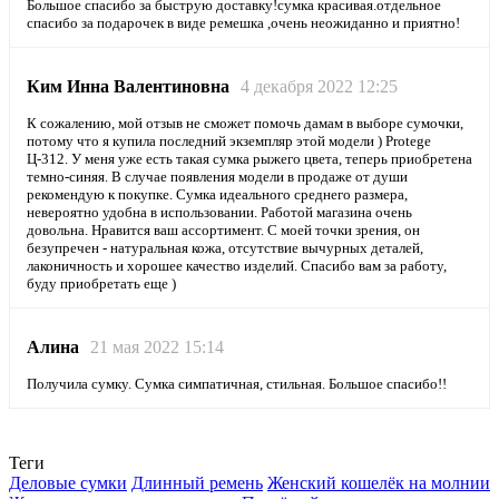
Большое спасибо за быструю доставку!сумка красивая.отдельное
спасибо за подарочек в виде ремешка ,очень неожиданно и приятно!
Ким Инна Валентиновна
4 декабря 2022 12:25
К сожалению, мой отзыв не сможет помочь дамам в выборе сумочки,
потому что я купила последний экземпляр этой модели ) Protege
Ц-312. У меня уже есть такая сумка рыжего цвета, теперь приобретена
темно-синяя. В случае появления модели в продаже от души
рекомендую к покупке. Сумка идеального среднего размера,
невероятно удобна в использовании. Работой магазина очень
довольна. Нравится ваш ассортимент. С моей точки зрения, он
безупречен - натуральная кожа, отсутствие вычурных деталей,
лаконичность и хорошее качество изделий. Спасибо вам за работу,
буду приобретать еще )
Алина
21 мая 2022 15:14
Получила сумку. Сумка симпатичная, стильная. Большое спасибо!!
Теги
Деловые сумки
Длинный ремень
Женский кошелёк на молнии