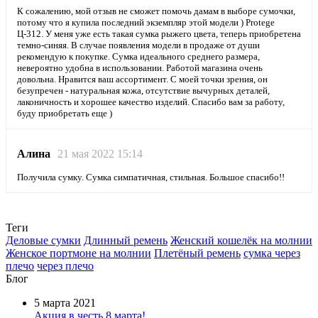
К сожалению, мой отзыв не сможет помочь дамам в выборе сумочки,
потому что я купила последний экземпляр этой модели ) Protege
Ц-312. У меня уже есть такая сумка рыжего цвета, теперь приобретена
темно-синяя. В случае появления модели в продаже от души
рекомендую к покупке. Сумка идеального среднего размера,
невероятно удобна в использовании. Работой магазина очень
довольна. Нравится ваш ассортимент. С моей точки зрения, он
безупречен - натуральная кожа, отсутствие вычурных деталей,
лаконичность и хорошее качество изделий. Спасибо вам за работу,
буду приобретать еще )
Алина
21 мая 2022 15:14
Получила сумку. Сумка симпатичная, стильная. Большое спасибо!!
Теги
Деловые сумки
Длинный ремень
Женский кошелёк на молнии
Женское портмоне на молнии
Плетёный ремень
сумка через
плечо
через плечо
Блог
5 марта 2021
Акция в честь 8 марта!