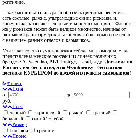
рептилию.
Также мы постарались разнообразить цветовые решения –
есть светлые, рыжие, ультрамодные синие рюкзаки, и,
конечно же, классика – черный и коричневый цвета. Фасонов
же у рюкзаков может быть великое множество, начиная от
рюкзаков-трансформеров и заканчивая большими и не очень,
с наличием разных отделов и кармашков.
Учитывая то, что сумки-рюкзаки сейчас ультрамодны, у нас
представлены женские рюкзаки из линеек различных
брендов: A. Valentino, BB1, Protégé, L craft, и др.
Доставка по
России у нас бесплатна, а по Челябинску - бесплатная
доставка КУРЬЕРОМ до дверей и в пункты самовывоза!
Фильтр
Цена
от
до
руб.
Цвет
черный
коричневый
рыжий
красный
бордовый
синий/голубой
Размер
большой
средний
Промо