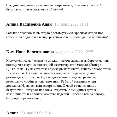
Сегодня получила сумку, очень понравилась, большое спасибо !
быстрая отправка, вежливое общение!
Алина Вадимовна Адян
15 июня 2023 11:11
Большое спасибо за быструю доставку!сумка красивая.отдельное
спасибо за подарочек в виде ремешка ,очень неожиданно и приятно!
Ким Инна Валентиновна
4 декабря 2022 12:25
К сожалению, мой отзыв не сможет помочь дамам в выборе сумочки,
потому что я купила последний экземпляр этой модели ) Protege
Ц-312. У меня уже есть такая сумка рыжего цвета, теперь приобретена
темно-синяя. В случае появления модели в продаже от души
рекомендую к покупке. Сумка идеального среднего размера,
невероятно удобна в использовании. Работой магазина очень
довольна. Нравится ваш ассортимент. С моей точки зрения, он
безупречен - натуральная кожа, отсутствие вычурных деталей,
лаконичность и хорошее качество изделий. Спасибо вам за работу,
буду приобретать еще )
Алина
21 мая 2022 15:14