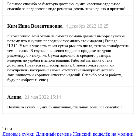
Большое спасибо за быструю доставку!сумка красивая.отдельное
спасибо за подарочек в виде ремешка ,очень неожиданно и приятно!
Ким Инна Валентиновна
4 декабря 2022 12:25
К сожалению, мой отзыв не сможет помочь дамам в выборе сумочки,
потому что я купила последний экземпляр этой модели ) Protege
Ц-312. У меня уже есть такая сумка рыжего цвета, теперь приобретена
темно-синяя. В случае появления модели в продаже от души
рекомендую к покупке. Сумка идеального среднего размера,
невероятно удобна в использовании. Работой магазина очень
довольна. Нравится ваш ассортимент. С моей точки зрения, он
безупречен - натуральная кожа, отсутствие вычурных деталей,
лаконичность и хорошее качество изделий. Спасибо вам за работу,
буду приобретать еще )
Алина
21 мая 2022 15:14
Получила сумку. Сумка симпатичная, стильная. Большое спасибо!!
Теги
Деловые сумки
Длинный ремень
Женский кошелёк на молнии