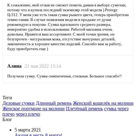
К сожалению, мой отзыв не сможет помочь дамам в выборе сумочки,
потому что я купила последний экземпляр этой модели ) Protege
Ц-312. У меня уже есть такая сумка рыжего цвета, теперь приобретена
темно-синяя. В случае появления модели в продаже от души
рекомендую к покупке. Сумка идеального среднего размера,
невероятно удобна в использовании. Работой магазина очень
довольна. Нравится ваш ассортимент. С моей точки зрения, он
безупречен - натуральная кожа, отсутствие вычурных деталей,
лаконичность и хорошее качество изделий. Спасибо вам за работу,
буду приобретать еще )
Алина
21 мая 2022 15:14
Получила сумку. Сумка симпатичная, стильная. Большое спасибо!!
Теги
Деловые сумки
Длинный ремень
Женский кошелёк на молнии
Женское портмоне на молнии
Плетёный ремень
сумка через
плечо
через плечо
Блог
5 марта 2021
Акция в честь 8 марта!